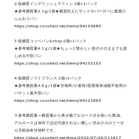
2.低糖質イングリッシュマフィン 2個×1パック
★参考糖質量3.1g/1個★糖質控えたサンドやバーガーに最適の
ふんわりパン
https://shop.cocollect.net/items/94102880
3.低糖質コッペパン&nbsp;2個×1パック
★参考糖質量4.1ｇ/1個★ちょっと懐かしい形のそのままでも楽
しめる中型パン
https://shop.cocollect.net/items/94103153
4.低糖質ソフトフランス 2個×1パック
★参考糖質量4.8ｇ/1個★甘味料/小麦粉/固形液体油脂不使用の
バゲット風中型パン
https://shop.cocollect.net/items/94121865
※参考糖質量＝糖質量から希少糖アルロース分を除いた数値。
アルロースは体内でほぼ代謝されない優しい甘みのカロリーゼ
ロ天然由来甘味料です。
https://shop.cocollect.net/blog/2022/07/24/111917