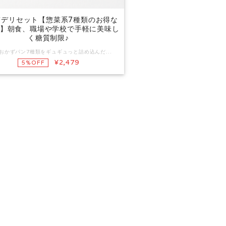
質デリセット【惣菜系7種類のお得な
】朝食、職場や学校で手軽に美味し
く糖質制限♪
人気のおかずパン7種類をギュギュっと詰め込んだお得なセットです。 日々のお食事や夜食、おつまみ等、あらゆるシーンでお役に立てるおかずパンが勢ぞろい！ 惣菜系の低糖質パンをいろいろ楽しみたい方、ココレクトのパンを初めてご購入される方におすすめです。 セット内容 1.低糖質ベーコンエピ×1個 ☆参考糖質量2.8ｇ☆麦の穂の形が特徴的なローカーボパン https://shop.cocollect.net/items/94100933 2.低糖質明太チーズ×1個 ☆参考糖質量2.8ｇ☆食べ易い生地にしっかり明太味が嬉しいマヨ＆チーズパン https://shop.cocollect.net/items/94101078 3.低糖質ロングウィンナー×1個 ☆参考糖質量3.6ｇ☆ぜいたくウィンナーを丸ごと使ったボリュームたっぷりのお食事パン https://shop.cocollect.net/items/94101242 4.低糖質ツナちくわ×1個 ☆参考糖質量3.7ｇ☆ちくわ増量！やさしい和風味の食べ易いおかずパン https://shop.cocollect.net/items/94101337 5.低糖質ピザパン×1個 ☆参考糖質量3.9ｇ☆新作！お手軽ランチや外出時の食事にぴったりのピザパン https://shop.cocollect.net/items/94101432 6.低糖質枝豆チェダー×1個 ☆参考糖質量3.9g ☆ぶちぷち枝豆と風味豊かなチェダーチーズ&amp;爽やかクリームチーズのパン https://shop.cocollect.net/items/94102502 7.低糖質カレーパン×1個 ☆参考糖質量6.6ｇ☆サクサク食感にリニューアル！たっぷりスパイスの本格カレーパン https://shop.cocollect.net/items/94102583 ※参考糖質量＝糖質量から希少糖アルロース分を除いた数値。 アルロースは体内でほぼ代謝されない優しい甘みのカロリーゼロ天然由来甘味料です。 https://shop.cocollect.net/blog/2022/07/24/111917
¥2,479
5%OFF