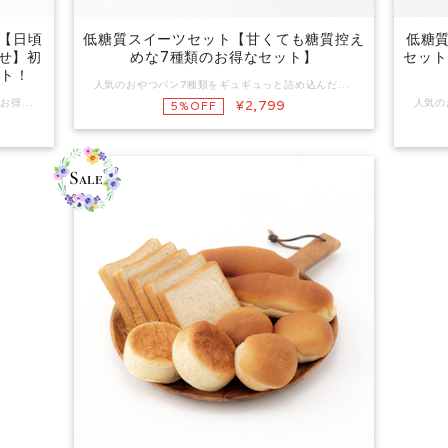
【日頃
低糖質スイーツセット【甘くても糖質控え
低糖
せ】初
めな7種類のお得なセット】
セット
ット！
人気のおやつパン7種類をギュギュっと詰め込んだお得なセットです。 それぞれ甘味の満足感を得られるようにお作りしています。 「糖質制限中だけど、甘いものが食べたくなる！」という方、その時の気分に合わせてお選び頂けます。 是非冷凍庫に常備してみてくださいませ。 セット内容 1.低糖質シナモンロール×1個 ★参考糖質量2.9ｇ★くせの無い生地がシナモンの優しい味わいを引き立てます https://shop.cocollect.net/items/94086640 2.低糖質抹茶のスイートブール×1個 ★参考糖質量3.0ｇ★厳選した抹茶を使用した可愛いらしいローカーボパン https://shop.cocollect.net/items/94087318 3.低糖質メロンパン×1個 ★参考糖質量4.5g★ほんのりキャラメルの香りが楽しめるパン https://shop.cocollect.net/items/94087656 4.低糖質あんバター×1個 ★参考糖質量5.3ｇ★ローカーボなティータイムを楽しみたい方に！ https://shop.cocollect.net/items/94083135 5.低糖質小倉あんパン×1個 ★参考糖質量5.3ｇ★羅漢果で炊いた滋味深い小豆のあんは日々のお茶うけにおすすめ https://shop.cocollect.net/items/94086434 ６.低糖質クリームパン×1個 ★参考糖質量5.4ｇ★糖質を控えた滑らかカスタードクリーム入りのパン https://shop.cocollect.net/items/94087981 ７.低糖質クランベリークリームチーズ×1個 ★参考糖質量7.8ｇ★ココア生地に赤い果実が可愛いらしいパン https://shop.cocollect.net/items/94088120 ※参考糖質量＝糖質量から体にほぼ吸収されないアルロース/エリスリトール/ラカンカ（羅漢果）抽出物分を除いた数値。 アルロースは体内でほぼ代謝されない優しい甘みのカロリーゼロ天然由来甘味料です。 https://shop.cocollect.net/blog/2022/07/24/111917 エリスリトールはカロリーゼロの天然由来甘味料です。 https://shop.cocollect.net/blog/2019/12/10/125618 ラカンカ抽出物は希少なウリ科植物「羅漢果」由来の天然甘味料です。 https://shop.cocollect.net/blog/2019/12/11/135137
毎日の主食におすすめのシンプルパンが揃ったお得なセットです。 低糖質な食卓がストレスフリーになる、ココレクトを代表するパンたちです。 多くの方が「食事の時間が楽しみになる」パン作りを目指しました。 初めての方には特におすすめのセットです。 セット内容 1.低糖質まるパン 3個×1パック ★参考糖質量2.5ｇ/1個★当店基本の味をお値打ちに楽しめる使い勝手の良いサイズのパン https://shop.cocollect.net/items/94103559 2.低糖質イングリッシュマフィン 2個×1パック ★参考糖質量3.1g/1個★糖質控えたサンドやバーガーに最適のふんわりパン https://shop.cocollect.net/items/94102880 3.低糖質コッペパン&nbsp;2個×1パック ★参考糖質量4.1ｇ/1個★ちょっと懐かしい形のそのままでも楽しめる中型パン https://shop.cocollect.net/items/94103153 4.低糖質ソフトフランス 2個×1パック ★参考糖質量4.8ｇ/1個★甘味料/小麦粉/固形液体油脂不使用のバゲット風中型パン https://shop.cocollect.net/items/94121865 ※参考糖質量＝糖質量から希少糖アルロース分を除いた数値。 アルロースは体内でほぼ代謝されない優しい甘みのカロリーゼロ天然由来甘味料です。 https://shop.cocollect.net/blog/2022/07/24/111917
¥2,799
5%OFF