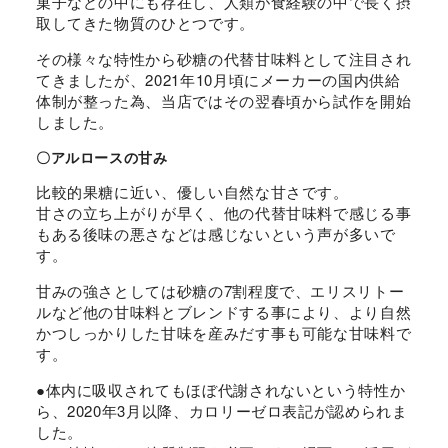
菓子などの中にも存在し、人類が食経験の中で長く摂
取してきた物質のひとつです。
その様々な特性から砂糖の代替甘味料として注目され
てきましたが、2021年10月頃にメーカーの国内供給
体制が整った為、当店ではその翌春頃から試作を開始
しました。
〇アルロースの甘み
比較的果糖に近い、優しい自然な甘さです。
甘さの立ち上がりが早く、他の代替甘味料で感じる事
もある後味の悪さなどは感じないという声が多いで
す。
甘みの強さとしては砂糖の7割程度で、エリスリトー
ルなど他の甘味料とブレンドする事により、より自然
かつしっかりした甘味を産みだす事も可能な甘味料で
す。
●体内に吸収されてもほぼ代謝されないという特性か
ら、2020年3月以降、カロリーゼロ表記が認められま
した。