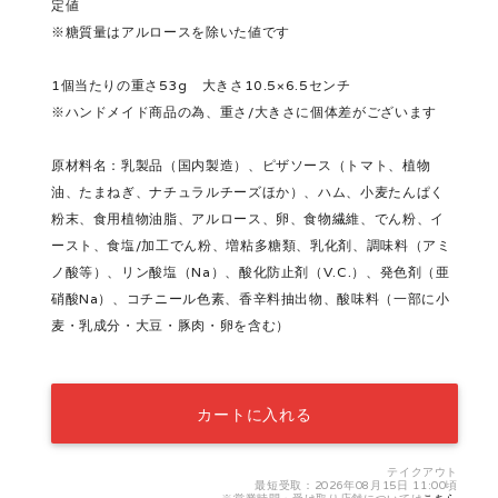
定値
※糖質量はアルロースを除いた値です
1個当たりの重さ53g 大きさ10.5×6.5センチ
※ハンドメイド商品の為、重さ/大きさに個体差がございます
原材料名：乳製品（国内製造）、ピザソース（トマト、植物
油、たまねぎ、ナチュラルチーズほか）、ハム、小麦たんぱく
粉末、食用植物油脂、アルロース、卵、食物繊維、でん粉、イ
ースト、食塩/加工でん粉、増粘多糖類、乳化剤、調味料（アミ
ノ酸等）、リン酸塩（Na）、酸化防止剤（V.C.）、発色剤（亜
硝酸Na）、コチニール色素、香辛料抽出物、酸味料（一部に小
麦・乳成分・大豆・豚肉・卵を含む）
カートに入れる
テイクアウト
最短受取：2026年08月15日 11:00頃