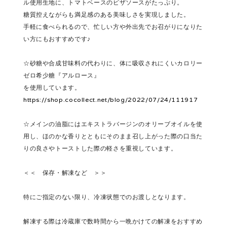
ル使用生地に、トマトベースのピザソースがたっぷり。
糖質控えながらも満足感のある美味しさを実現しました。
手軽に食べられるので、忙しい方や外出先でお召がりになりた
い方にもおすすめです♪
☆砂糖や合成甘味料の代わりに、体に吸収されにくいカロリー
ゼロ希少糖『アルロース』
を使用しています。
https://shop.cocollect.net/blog/2022/07/24/111917
☆メインの油脂にはエキストラバージンのオリーブオイルを使
用し、ほのかな香りとともにそのまま召し上がった際の口当た
りの良さやトーストした際の軽さを重視しています。
＜＜ 保存・解凍など ＞＞
特にご指定のない限り、冷凍状態でのお渡しとなります。
解凍する際は冷蔵庫で数時間から一晩かけての解凍をおすすめ