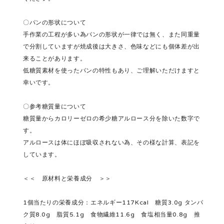
〇パンの形状について
手作業の工程が多い為パンの形状が一律では無く、また同重量
で分割していますが焼成後は大きさ、色味などにも個体差が出
来ることがあります。
低糖質素材を使ったパンの特性もあり、ご理解いただけますと
幸いです。
〇参考糖質量について
糖質量からカロリーゼロの希少糖アルロース分を除いた数字で
す。
アルロースは体にほぼ吸収されない為、その様な計算、表記を
しています。
＜＜ 原材料と栄養成分 ＞＞
1個当たりの栄養成分：エネルギー117Kcal 糖質3.0g タンパ
ク質8.0g 脂質5.1g 食物繊維11.6g 食塩相当量0.8g 推